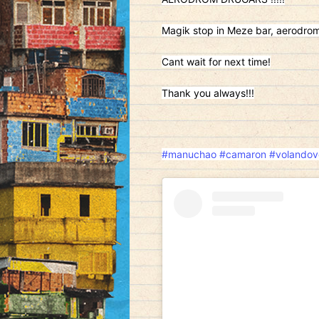
Magik stop in Meze bar, aerodro
Cant wait for next time!
Thank you always!!!
#manuchao
#camaron
#volandov