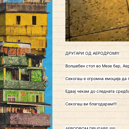
ДРУГАРИ ОД АЕРОДРОМ!!!
Волшебен стоп во Мезе бар, А
Секогаш е огромна емоција да г
Едвај чекам до следната средб
Секогаш ви благодарам!!!
AERODROM DRUGARS !!!!!