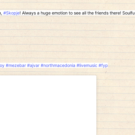
m,
#Skopje
! Always a huge emotion to see all the friends there! Soulfull
oy
#mezebar
#ajvar
#northmacedonia
#livemusic
#fyp