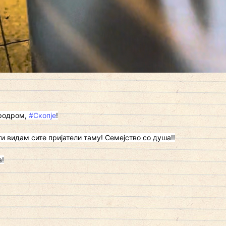
еродром,
#Скопје
!
и видам сите пријатели таму! Семејство со душа!!
а!