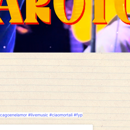
cagoenelamor
#livemusic
#ciaomortali
#fyp