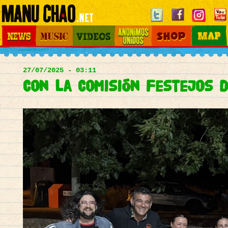
Jump to navigation
News
Music
Videos
Otros Mundos
Shop
Map
Main
menu
27/07/2025 - 03:11
Con la Comisión Festejos d