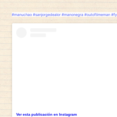
#manuchao
#sanjorgedealor
#manonegra
#outoftimeman
#f
Ver esta publicación en Instagram