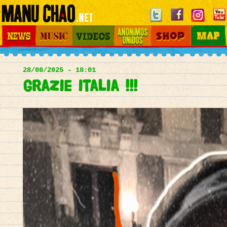
Jump to navigation
News
Music
Videos
Otros Mundos
Shop
Map
Main
menu
28/08/2025 - 18:01
grazie italia !!!