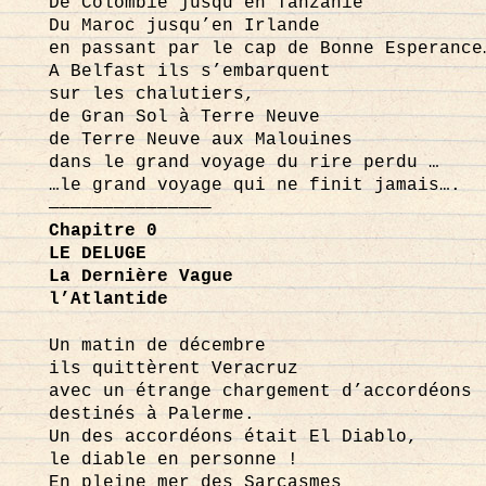
De Colombie jusqu’en Tanzanie
Du Maroc jusqu’en Irlande
en passant par le cap de Bonne Esperance
A Belfast ils s’embarquent
sur les chalutiers,
de Gran Sol à Terre Neuve
de Terre Neuve aux Malouines
dans le grand voyage du rire perdu …
…le grand voyage qui ne finit jamais….
———————————————
Chapitre 0
LE DELUGE
La Dernière Vague
l’Atlantide
Un matin de décembre
ils quittèrent Veracruz
avec un étrange chargement d’accordéons
destinés à Palerme.
Un des accordéons était El Diablo,
le diable en personne !
En pleine mer des Sarcasmes