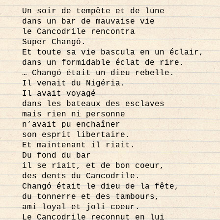
Un soir de tempête et de lune
dans un bar de mauvaise vie
le Cancodrile rencontra
Super Changó.
Et toute sa vie bascula en un éclair,
dans un formidable éclat de rire.
… Changó était un dieu rebelle.
Il venait du Nigéria.
Il avait voyagé
dans les bateaux des esclaves
mais rien ni personne
n’avait pu enchaîner
son esprit libertaire.
Et maintenant il riait.
Du fond du bar
il se riait, et de bon coeur,
des dents du Cancodrile.
Changó était le dieu de la fête,
du tonnerre et des tambours,
ami loyal et joli coeur.
Le Cancodrile reconnut en lui