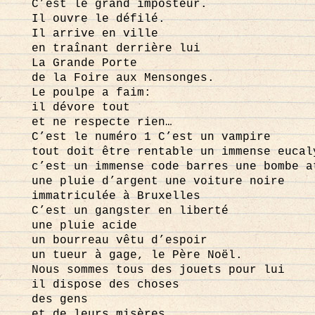
C’est le grand imposteur.
Il ouvre le défilé.
Il arrive en ville
en traînant derrière lui
La Grande Porte
de la Foire aux Mensonges.
Le poulpe a faim:
il dévore tout
et ne respecte rien…
C’est le numéro 1 C’est un vampire
tout doit être rentable un immense eucal
c’est un immense code barres une bombe a
une pluie d’argent une voiture noire
immatriculée à Bruxelles
C’est un gangster en liberté
une pluie acide
un bourreau vêtu d’espoir
un tueur à gage, le Père Noël.
Nous sommes tous des jouets pour lui
il dispose des choses
des gens
et de leurs misères.