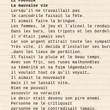
LE POUVOIR
La mauvaise vie
Lorsqu’il ne travaillait pas
le cancodrile faisait la fète.
Il aimait faire la bringue.
Les femmes, le jeu et l’alcool le rendai
Dans les bars, les tripots et les bordel
il n’était jamais seul
car son argent attirait toute les sympat
Très vite, il decida d’installer ses bur
…dans les lieux de perdition.
Il faisait la pluie et le beau temps.
Avec son fric, ses ruses malhonnêtes
sa témérité et sa faim légendaire.
il voulait tout ce qu’il voyait…
Il aimait la nouveauté
mais il se lassait vite…
Rien ne pouvait
assouvir sa voracité.
Le desir etait devenu son pire enemi.
Personne ne le critiquait
personne ne le contredisait jamais.