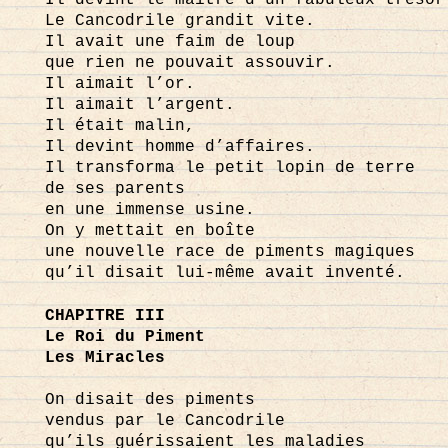
Il devint le maître d’un fabuleux trésor
Le Cancodrile grandit vite.
Il avait une faim de loup
que rien ne pouvait assouvir.
Il aimait l’or.
Il aimait l’argent.
Il était malin,
Il devint homme d’affaires.
Il transforma le petit lopin de terre
de ses parents
en une immense usine.
On y mettait en boîte
une nouvelle race de piments magiques
qu’il disait lui-même avait inventé.
CHAPITRE III
Le Roi du Piment
Les Miracles
On disait des piments
vendus par le Cancodrile
qu’ils guérissaient les maladies