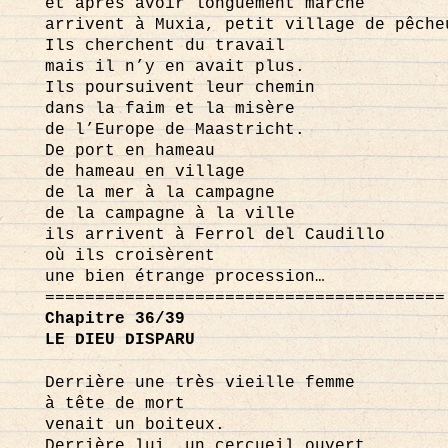
et après avoir longuement marché
arrivent à Muxia, petit village de pêche
Ils cherchent du travail
mais il n’y en avait plus.
Ils poursuivent leur chemin
dans la faim et la misère
de l’Europe de Maastricht.
De port en hameau
de hameau en village
de la mer à la campagne
de la campagne à la ville
ils arrivent à Ferrol del Caudillo
où ils croisèrent
une bien étrange procession…
========================================
Chapitre 36/39
LE DIEU DISPARU
Derrière une très vieille femme
à tête de mort
venait un boiteux.
Derrière lui, un cercueil ouvert.