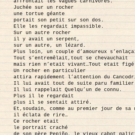
affrontait les vagues carnivores.
Juchée sur un rocher
une tortue géante
portait son petit sur son dos.
Elle les regardait impassible.
Sur un autre rocher
il y avait un serpent,
sur un autre, un lézard.
Plus loin, un couple d’amoureux s’enlaça
Tout s’entremêlait,tout se chevauchait
mais rien n’etait vivant…Tout etait figé
Un rocher en particulier
attira rapidement l’attention du Cancodr
Il lui avait tout de suite paru familier
Il lui rappelait Quelqu’un de connu.
Plus il le regardait
plus il se sentait attiré.
Et,soudain, comme au premier jour de sa 
il éclata de rire…
Ce rocher etait
le portrait craché
de son père Pepiño, le vieux cabot galic