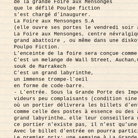
de la grande Foire aux Mensonges
que le défilé Poulpe fiction
s’est chargé d’inaugurer.
La Foire aux Mensonges S.A
(elle ouvre ses portes le vendredi soir 
La Foire aux Mensonges, centre névralgiq
grand abattoire , ou même dans une disko
Poulpo Fiction.
L’enceinte de la foire sera conçue comme
C’est un melange de Wall Street, Auchan,
souk de Marrakech
C’est un grand labyrinthe,
un immense trompe-l’oeil
en forme de code-barre.
- L’entrée. Sous la Grande Porte des Imp
videurs peu complaisants (condition sine
où un portier délivrera les billets d’en
comme celle des postes à essence ou des 
grand labyrinthe… elle leur conseillera 
ce portier n’existe pas, il n’est qu’une
Avec le billet d’entrée on pourra partic
Le premier prix: une semaine à La Grande