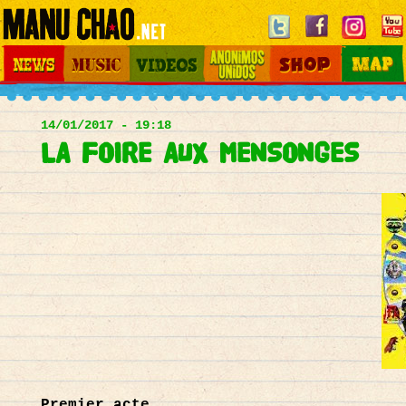
Jump to navigation
News
Music
Videos
Otros Mundos
Shop
Map
Main
menu
14/01/2017 - 19:18
LA FOIRE AUX MENSONGES
Premier acte