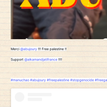
Merci
@abujoury
!!! Free palestine !!
Support
@alkamandjatifrance
!!!!
#manuchao
#abujoury
#freepalesti̇ne
#stopgenocide
#freeg
El cuidado de la salud sexual ha dejado 
trasladado también al ámbito digital, do
de paradigma ha abierto nuevas posibilid
evitarlos en entornos tradicionales. Po