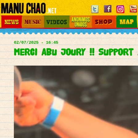
Jump to navigation
News
Music
Videos
Otros Mundos
Shop
Map
Main
menu
02/07/2025 - 16:45
Merci Abu joury !! Support 