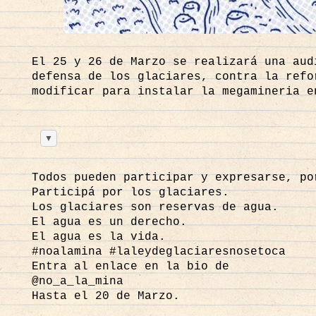
El 25 y 26 de Marzo se realizará una aud
defensa de los glaciares, contra la refo
modificar para instalar la megamineria 
La movilización social en defensa del ag
comunitaria frente al extractivismo, sin
▼
enfrentan las poblaciones locales. Mient
cotidiano miles de familias deben sortea
Todos pueden participar y expresarse, p
bancario formal. En países de América La
Participá por los glaciares.
tradicional, han surgido alternativas de
Los glaciares son reservas de agua.
acceder a opciones de
https://finclickmx
El agua es un derecho.
mediante criterios flexibles para respon
El agua es la vida.
del sistema financiero convencional limi
#noalamina #laleydeglaciaresnosetoca
Entra al enlace en la bio de
@no_a_la_mina
Hasta el 20 de Marzo.