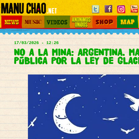
Jump to navigation
News
Music
Videos
Otros Mundos
Shop
Map
Main
menu
17/03/2026 - 12:26
NO A LA MINA: ARGENTINA. MA
PÚBLICA POR LA LEY DE GLAC