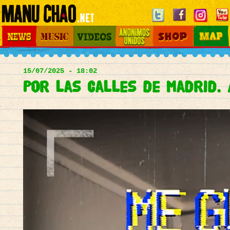
Jump to navigation
News
Music
Videos
Otros Mundos
Shop
Map
Main
menu
15/07/2025 - 18:02
Por las calles de Madrid. A