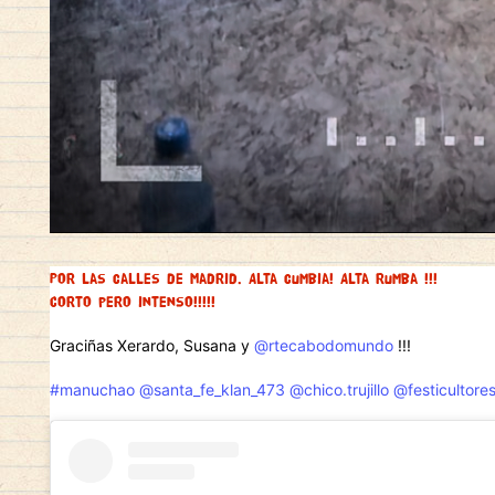
Por las calles de Madrid. Alta cumbia! Alta rumba !!!
Corto pero intenso!!!!!
Graciñas Xerardo, Susana y
@rtecabodomundo
!!!
#manuchao
@santa_fe_klan_473
@chico.trujillo
@festicultore