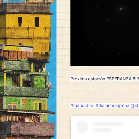
Próxima estación ESPERANZA !!!!!
#manuchao
#dialunadiapena
@ch