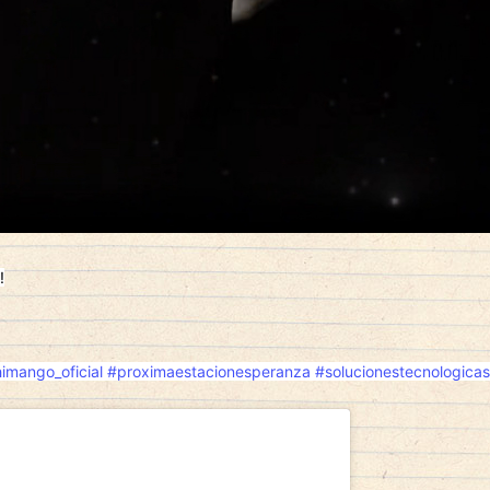
!
imango_oficial
#proximaestacionesperanza
#solucionestecnologicas