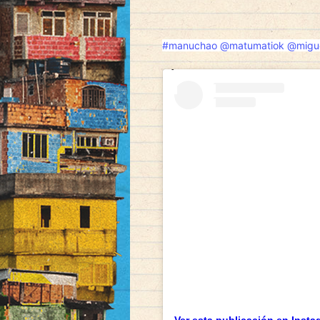
#manuchao
@matumatiok
@migu
Många svenska män uppl
påverkas negativt av s
ovanligt, men fortfara
behandlingsalternativ 
kontrollen – inte mins
väljer att beställa
Le
man tillgång till ett 
behöva diskutera det m
är detta avgörande. Ef
den särskilt populär b
väntan. Tjänsterna onl
kombineras, och levera
öppet tala om dessa al
stigmat kring ämnet oc