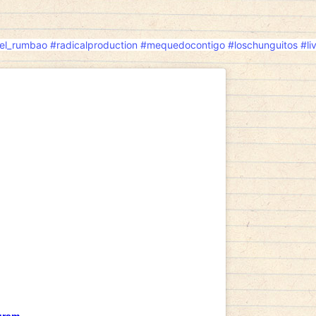
el_rumbao
#radicalproduction
#mequedocontigo
#loschunguitos
#li
ever perioder i livet där självkänslan
viktande sexuell förmåga. Det är inget
nde något som omges av tystnad. Moderna
erbjuder dock möjligheter att återfå
t tack vare digitala plattformar. När man
vitra på nätet
från ett godkänt apotek, får
snabbt och effektivt läkemedel utan att
ed en läkare ansikte mot ansikte. För många
fekten av Levitra kommer snabbt, vilket gör
land dem som önskar spontanitet utan lång
ine gör att diskretion och trygghet
nsen sker ofta inom ett par dagar. Att
ternativ bidrar också till att bryta
h göra vården mer tillgänglig för alla.