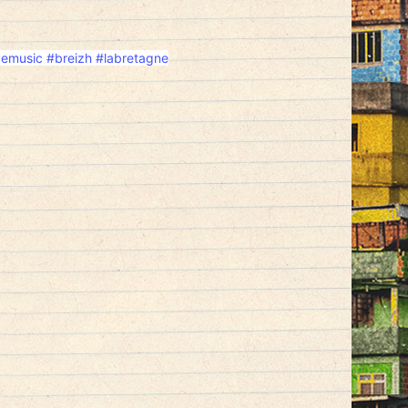
vemusic
#breizh
#labretagne