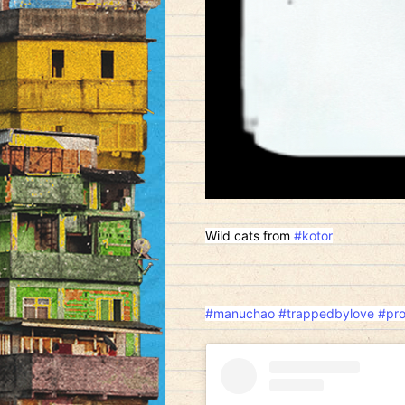
Wild cats from
#kotor
#manuchao
#trappedbylove
#pro