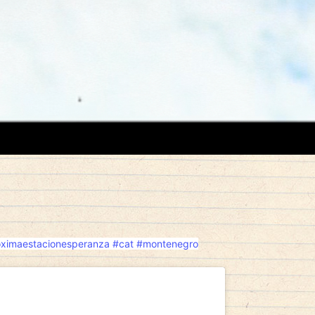
ximaestacionesperanza
#cat
#montenegro