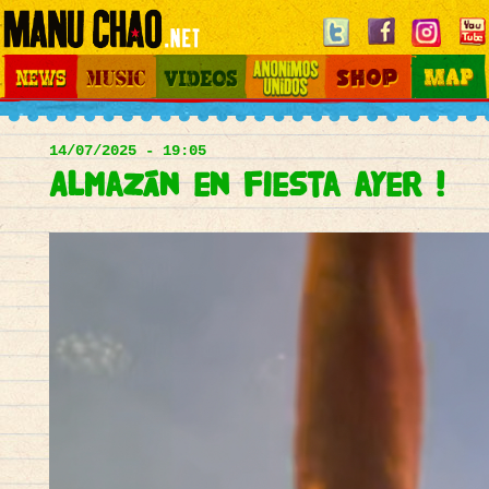
Jump to navigation
News
Music
Videos
Otros Mundos
Shop
Map
Main
menu
14/07/2025 - 19:05
Almazán en fiesta ayer !