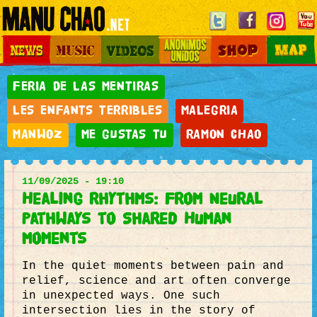
Jump to navigation
News
Music
Videos
Otros Mundos
Shop
Map
Main
menu
FERIA DE LAS MENTIRAS
LES ENFANTS TERRIBLES
MALEGRIA
MANWOZ
ME GUSTAS TU
RAMON CHAO
11/09/2025 - 19:10
Healing Rhythms: From Neural
Pathways to Shared Human
Moments
In the quiet moments between pain and
relief, science and art often converge
in unexpected ways. One such
intersection lies in the story of