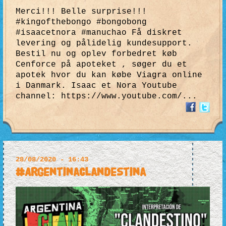
Merci!!! Belle surprise!!!
#kingofthebongo #bongobong
#isaacetnora #manuchao Få diskret
levering og pålidelig kundesupport.
Bestil nu og oplev forbedret køb
Cenforce på apoteket , søger du et
apotek hvor du kan købe Viagra online
i Danmark. Isaac et Nora Youtube
channel: https://www.youtube.com/...
28/08/2020 - 16:43
#ArgentinaClandestina