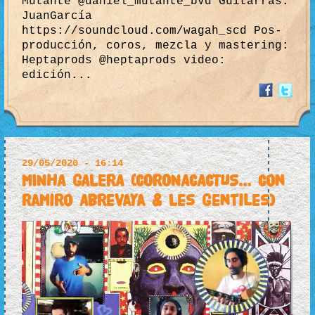
Mutante @daniel_mutante_bvd Guitarras:
JuanGarcía
https://soundcloud.com/wagah_scd Pos-
producción, coros, mezcla y mastering:
Heptaprods @heptaprods video:
edición...
29/05/2020 - 16:14
MINHA GALERA (CORONACACTUS… con
Ramiro Abrevaya & Les Gentiles)