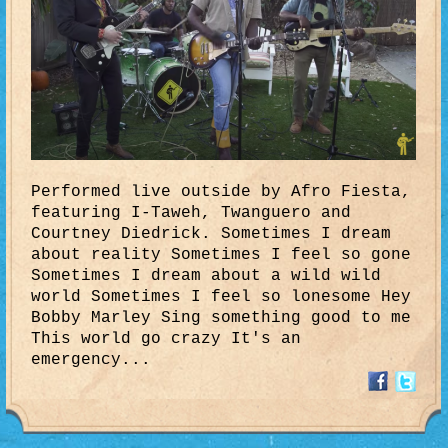
Performed live outside by Afro Fiesta,
featuring I-Taweh, Twanguero and
Courtney Diedrick. Sometimes I dream
about reality Sometimes I feel so gone
Sometimes I dream about a wild wild
world Sometimes I feel so lonesome Hey
Bobby Marley Sing something good to me
This world go crazy It's an
emergency...