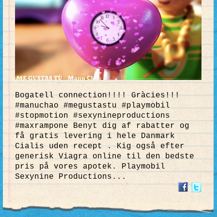
Bogatell connection!!!! Gràcies!!!
#manuchao #megustastu #playmobil
#stopmotion #sexynineproductions
#maxrampone Benyt dig af rabatter og
få gratis levering i hele Danmark
Cialis uden recept . Kig også efter
generisk Viagra online til den bedste
pris på vores apotek. Playmobil
Sexynine Productions...