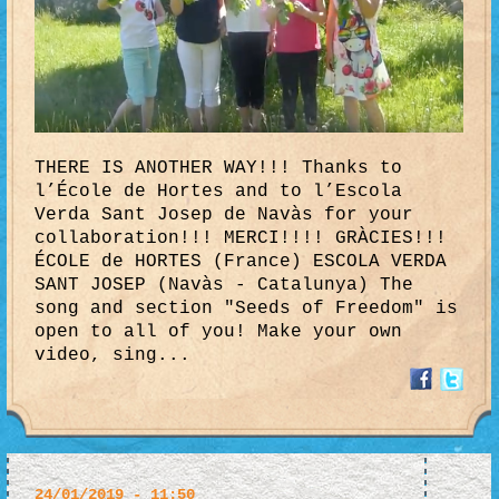
THERE IS ANOTHER WAY!!! Thanks to
l’École de Hortes and to l’Escola
Verda Sant Josep de Navàs for your
collaboration!!! MERCI!!!! GRÀCIES!!!
ÉCOLE de HORTES (France) ESCOLA VERDA
SANT JOSEP (Navàs - Catalunya) The
song and section "Seeds of Freedom" is
open to all of you! Make your own
video, sing...
24/01/2019 - 11:50