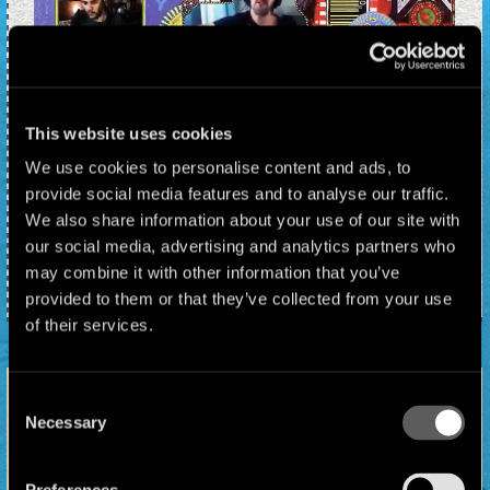
Minha Galera… CORONACACTUS… con Ramiro
This website uses cookies
Abrevaya & Les Gentiles desde
We use cookies to personalise content and ads, to
Argentina!!!! Gracias Xhangó por el
provide social media features and to analyse our traffic.
vídeo!!! #coronacactus #
paseandoperros #ManuChao #
We also share information about your use of our site with
RamiroAbrevaya #MinhaGalera
our social media, advertising and analytics partners who
@ramiroabrevaya
may combine it with other information that you’ve
provided to them or that they’ve collected from your use
of their services.
Consent
28/05/2020 - 14:35
Necessary
“Merry Blues” ( CORONACACTUS… by
Selection
LOS BENICIOS FALTOSOS!!!)