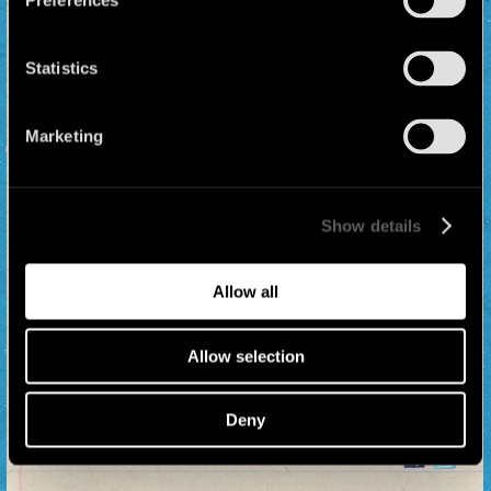
Preferences
Statistics
Marketing
Show details
“Merry Blues” desde RIO DE JANEIRO con
el colectivo @losbeniciosfaltosos !
Allow all
GRATA SORPRESA DESDE BRASIL!!!!
Obrigado pela versão! #coronacactus #
manuchao #LosBeniciosFaltosos
Allow selection
#MerryBlues # paseandoperros
#ProximaEstacionEsperanza Crizón y Los
Promessas - Merry Blues Leo Villa
Deny
Verde: Vocal, Uke,...