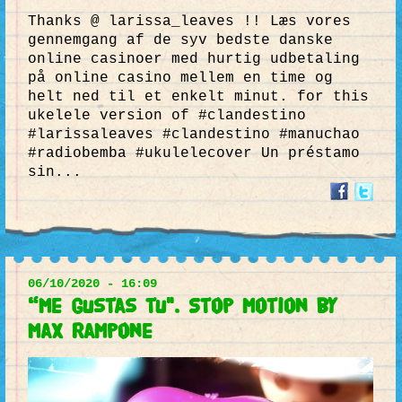
Thanks @ larissa_leaves !! Læs vores
gennemgang af de syv bedste danske
online casinoer med hurtig udbetaling
på online casino mellem en time og
helt ned til et enkelt minut. for this
ukelele version of #clandestino
#larissaleaves #clandestino #manuchao
#radiobemba #ukulelecover Un préstamo
sin...
06/10/2020 - 16:09
“Me gustas tu". Stop motion by
Max Rampone