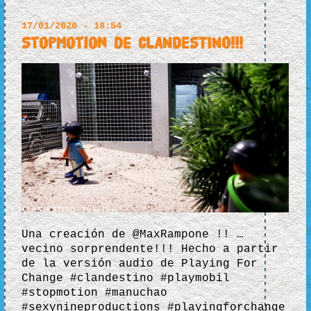
17/01/2020 - 18:54
Stopmotion de CLANDESTINO!!!
Una creación de @MaxRampone !! …
vecino sorprendente!!! Hecho a partir
de la versión audio de Playing For
Change #clandestino #playmobil
#stopmotion #manuchao
#sexynineproductions #playingforchange