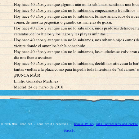
Hoy hace 40 años y aunque algunos aún no lo sabíamos, sentimos una brutal c
Hoy hace 40 años y aunque aún no lo sabíamos, empezamos a hundirnos -nar
Hoy hace 40 años y aunque aún no lo sabíamos, fuimos arrancados de nuest
comer, de nuestra pequeñas o grandiosas maneras de gozar.
Hoy hace 40 años y aunque aún no lo sabíamos, unos piadosos delincuentes di
cataratas, de los hielos y los lagos y las playas infinitas…
Hoy hace 40 años y aunque aún no lo sabíamos, nos robaron hijos -antes de 
vientre donde el amor los había concebido.
Hoy hace 40 años y aunque aún no lo sabíamos, las ciudades se volvieron cu
día nos iban a asesinar.
Hoy hace 40 años y aunque aún no lo sabíamos, decidimos atravesar la barb
tantas vueltas a la plaza como para impedir toda intentona de "salvarnos" co
¡NUNCA MÁS!
Emilio González Martínez
Madrid, 24 de marzo de 2016
© 2026 Manu Chao.net • Tous droits réservés •
Cookie Policy
Data Controllers and cookie
deposit