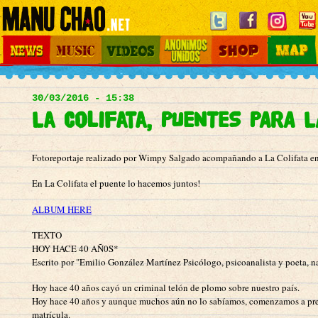
Jump to navigation
News
Music
Videos
Otros Mundos
Shop
Map
Main
menu
30/03/2016 - 15:38
La Colifata, PUENTES PARA L
Fotoreportaje realizado por Wimpy Salgado acompañando a La Colifata en 
En La Colifata el puente lo hacemos juntos!
ALBUM HERE
TEXTO
HOY HACE 40 AÑ0S*
Escrito por "Emilio González Martínez Psicólogo, psicoanalista y poeta, n
Hoy hace 40 años cayó un criminal telón de plomo sobre nuestro país.
Hoy hace 40 años y aunque muchos aún no lo sabíamos, comenzamos a prepara
matrícula.