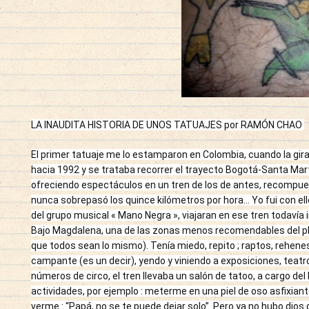
LA INAUDITA HISTORIA DE UNOS TATUAJES por RAMÓN CHAO 
El primer tatuaje me lo estamparon en Colombia, cuando la gira 
hacia 1992 y se trataba recorrer el trayecto Bogotá-Santa Mart
ofreciendo espectáculos en un tren de los de antes, recompue
nunca sobrepasó los quince kilómetros por hora… Yo fui con el
del grupo musical « Mano Negra », viajaran en ese tren todavía i
Bajo Magdalena, una de las zonas menos recomendables del pla
que todos sean lo mismo). Tenía miedo, repito ; raptos, rehenes
campante (es un decir), yendo y viniendo a exposiciones, teatr
números de circo, el tren llevaba un salón de tatoo, a cargo del
actividades, por ejemplo : meterme en una piel de oso asfixiant
verme : “Papá, no se te puede dejar solo”. Pero ya no hubo dios 