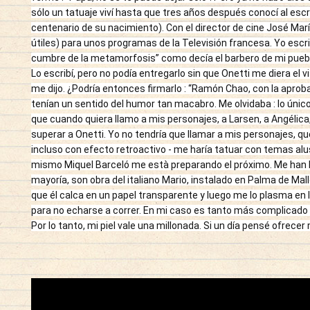
sólo un tatuaje viví hasta que tres años después conocí al escri
centenario de su nacimiento). Con el director de cine José Ma
útiles) para unos programas de la Televisión francesa. Yo escri
cumbre de la metamorfosis” como decía el barbero de mi pueblo (
Lo escribí, pero no podía entregarlo sin que Onetti me diera el vis
me dijo. ¿Podría entonces firmarlo : “Ramón Chao, con la aproba
tenían un sentido del humor tan macabro. Me olvidaba : lo único 
que cuando quiera llamo a mis personajes, a Larsen, a Angélica
superar a Onetti. Yo no tendría que llamar a mis personajes, que
incluso con efecto retroactivo - me haría tatuar con temas alus
mismo Miquel Barceló me està preparando el próximo. Me han he
mayoría, son obra del italiano Mario, instalado en Palma de Mallor
que él calca en un papel transparente y luego me lo plasma en la 
para no echarse a correr. En mi caso es tanto más complicado (o
Por lo tanto, mi piel vale una millonada. Si un día pensé ofrecer 