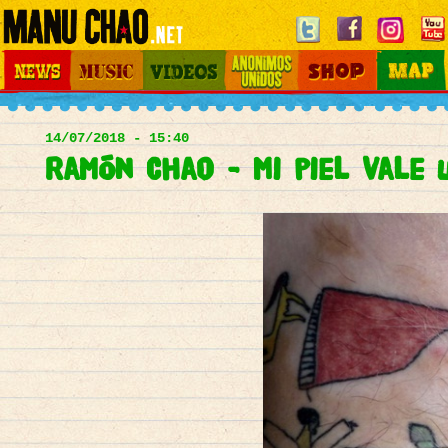
Jump to navigation
News
Music
Videos
Otros Mundos
Shop
Map
Main
menu
14/07/2018 - 15:40
Ramón Chao - Mi piel vale 