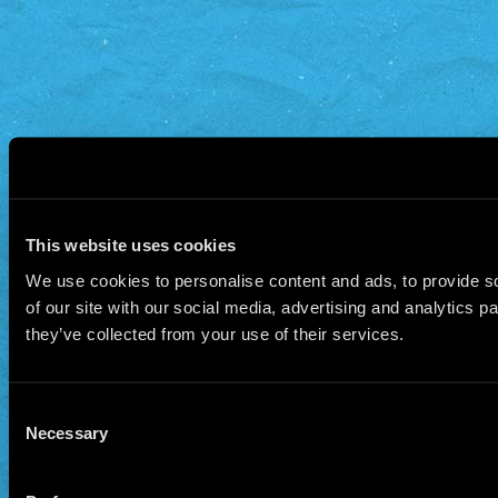
"Selvom (retsmedicinerens) rapport og an
Corrigans død ikke var direkte henvendt 
Council,
køb Viagra hurtig levering
har v
identificere eventuelle tiltag, som vi k
tilsynsmyndighed for apoteker i Storbrit
This website uses cookies
We use cookies to personalise content and ads, to provide so
of our site with our social media, advertising and analytics 
they’ve collected from your use of their services.
Consent
Necessary
Selection