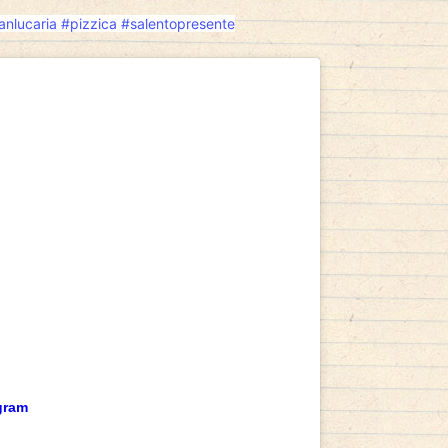
anlucaria
#pizzica
#salentopresente
gram