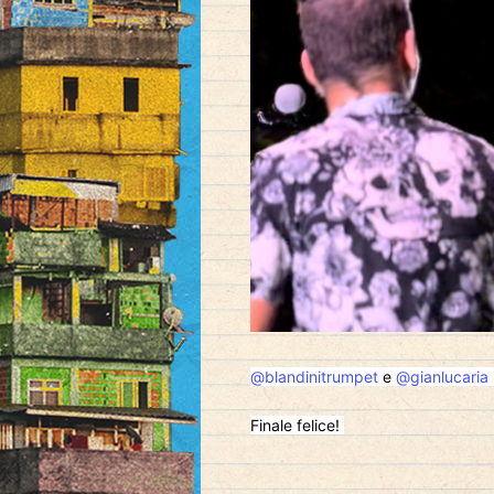
@blandinitrumpet
e
@gianlucaria
Finale felice!