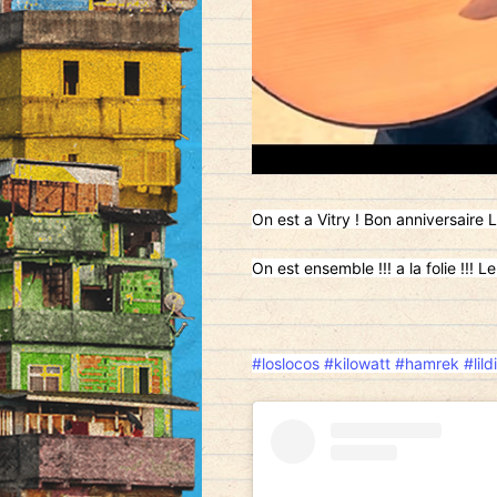
On est a Vitry ! Bon anniversaire 
On est ensemble !!! a la folie !!! 
#loslocos
#kilowatt
#hamrek
#lild