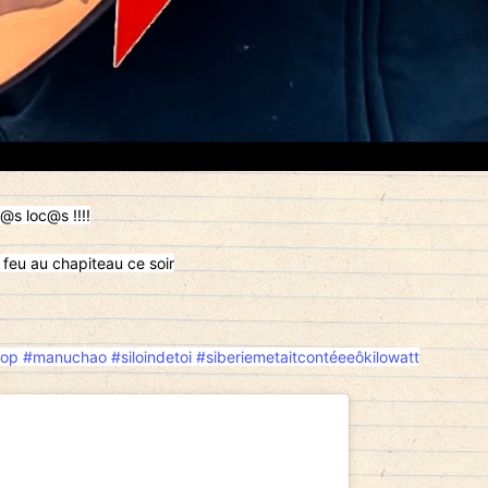
L@s loc@s !!!!
Le feu au chapiteau ce soir
iop
#manuchao
#siloindetoi
#siberiemetaitcontéeeôkilowatt