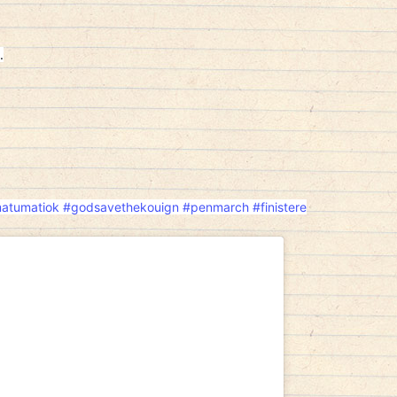
.
atumatiok
#godsavethekouign
#penmarch
#finistere
ntos eficaces para mejorar la vida sexual ha
ceso complejo reservado únicamente a
es. Cada vez más personas descubren la
rir medicamentos de forma segura a través de
s. Esta tendencia responde tanto a la
dad como a la búsqueda de comodidad. Un
 sitio
https://farmacias-24.com/levitra/
,