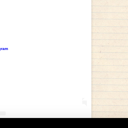
ncuentran información clara, productos
eso de compra simple y discreto. Allí es
tra, un tratamiento reconocido por su efecto
ideal para quienes valoran una vida íntima
n línea, es clave revisar la reputación del
r que cumple con los estándares de seguridad
Gracias a estas plataformas, se elimina el
onomía y se promueve una atención
gram
da en las necesidades reales de cada