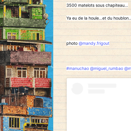
3500 matelots sous chapiteau...
Ya eu de la houle...et du houblon..
photo
@mandy.frigout
#manuchao
@miguel_rumbao
@m
El acceso a tratamie
dejado de ser un pro
consultas presencial
posibilidad de adqui
plataformas digitale
necesidad de privaci
ejemplo claro es el