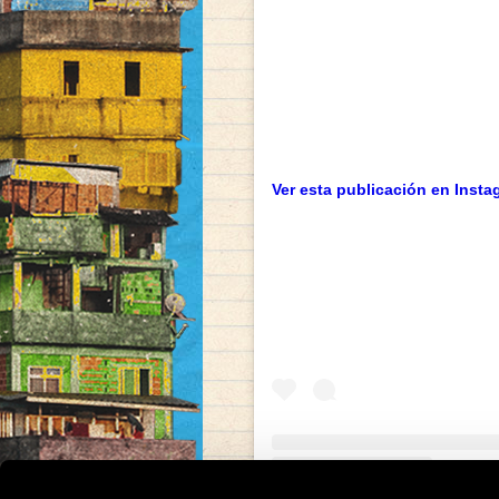
donde los usuarios e
originales y un proc
posible obtener Levi
rápido y sostenido, 
activa. Al comprar e
proveedor y confirma
y confidencialidad. 
estigma, se gana aut
Ver esta publicación en Insta
personalizada centra
individuo.