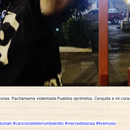
ctonas. Pachamama violentada.Pueblos oprimidos. Cerquita a mi cor
tumati
#canciondelderrumbeindio
#mercedessosa
#livemusic