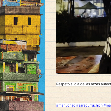
Respeto al dia de las razas auto
#manuchao
#saracurruchich
#ma