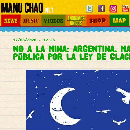
Jump to navigation
News
Music
Videos
Otros Mundos
Shop
Map
Main
menu
17/03/2026 - 12:26
NO A LA MINA: ARGENTINA. MA
PÚBLICA POR LA LEY DE GLAC