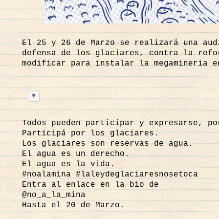
El 25 y 26 de Marzo se realizará una aud
defensa de los glaciares, contra la refo
modificar para instalar la megamineria 
La movilización social en defensa del ag
comunitaria frente al extractivismo, sin
▼
enfrentan las poblaciones locales. Mient
cotidiano miles de familias deben sortea
Todos pueden participar y expresarse, p
bancario formal. En países de América La
Participá por los glaciares.
tradicional, han surgido alternativas de
Los glaciares son reservas de agua.
acceder a opciones de
https://finclickmx
El agua es un derecho.
mediante criterios flexibles para respon
El agua es la vida.
del sistema financiero convencional limi
#noalamina #laleydeglaciaresnosetoca
Entra al enlace en la bio de
@no_a_la_mina
Hasta el 20 de Marzo.