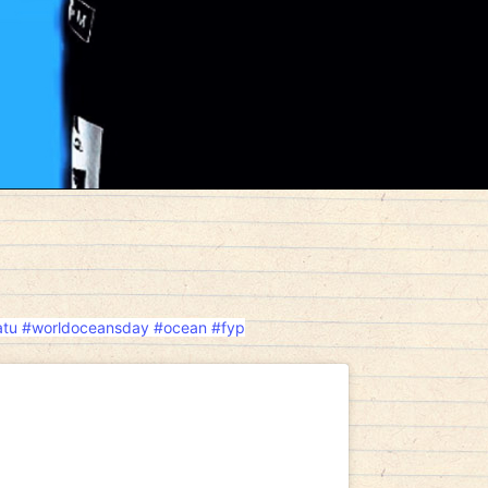
atu
#worldoceansday
#ocean
#fyp