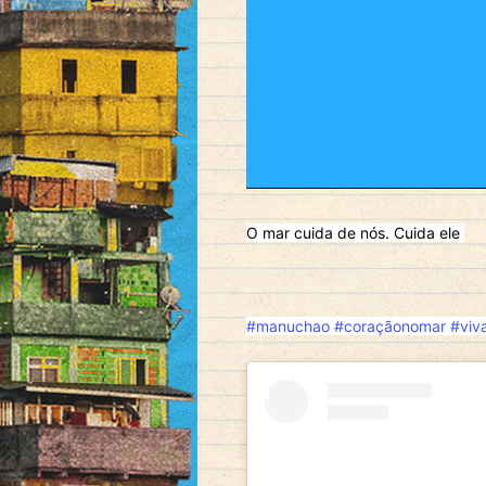
O mar cuida de nós. Cuida ele
#manuchao
#coraçãonomar
#viv