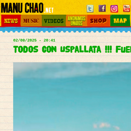
Jump to navigation
News
Music
Videos
Otros Mundos
Shop
Map
Main
menu
02/08/2025 - 20:41
Todos con Uspallata !!! Fue