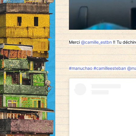
Merci
@camille_estbn
!! Tu déchire
#manuchao
#camilleesteban
@ma