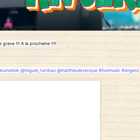
 grave !!! A la prochaine !!!!
tumatiok
@miguel_rumbao
@matthieulevecque
#livemusic
#angers