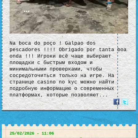
Na boca do poço ! Galpao dos
pescadores !!!! Obrigado por tanta boa
onda !!! Игроки всё чаще выбирают
площадки с быстрым входом и
минимальными проверками, чтобы
сосредоточиться только на игре. На
странице casino no kyc можно найти
подробную информацию о современных
платформах, которые позволяют...
25/02/2026 - 11:06