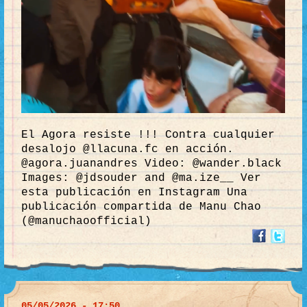
El Agora resiste !!! Contra cualquier
desalojo @llacuna.fc en acción.
@agora.juanandres Video: @wander.black
Images: @jdsouder and @ma.ize__ Ver
esta publicación en Instagram Una
publicación compartida de Manu Chao
(@manuchaoofficial)
05/05/2026 - 17:50