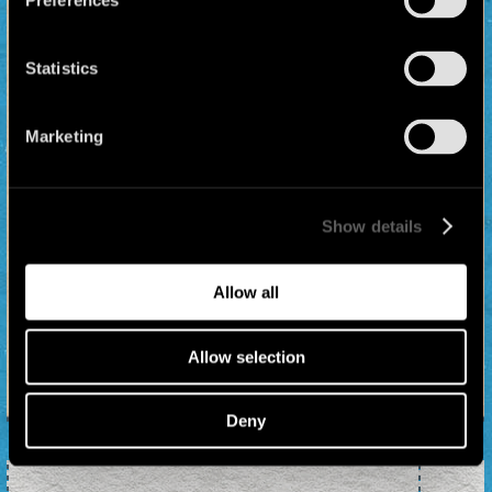
Preferences
Statistics
Marketing
L’Àgora està en risc de
desallotjament, programat pel 14 de
maig. La SAREB i l’Ajuntament volen
Show details
buidar l’Àgora de vida. L’Àgora Juan
Andrés Benítez no és només un jardí:
Allow all
és un punt de trobada, un espai de
suport mutu, de cultura popular i
lluita. Mentre les crisis econòmiques
Allow selection
empenyen moltes...
Deny