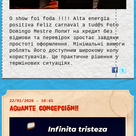
O show foi foda !!!! Alta energia
positiva Feliz carnaval a tud@s Foto
Domingo Mestre Попит на кредит без
відмови та перевірок зростає завдяки
простоті оформлення. Мінімальні вимоги
роблять його доступним широкому колу
користувачів. Це практичне рішення у
термінових ситуаціях.
22/01/2026 - 18:41
Aguante Concepción!!